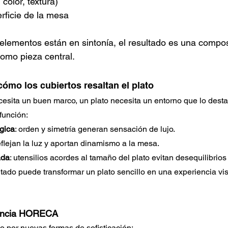
 color, textura)
rficie de la mesa
lementos están en sintonía, el resultado es una composi
como pieza central.
cómo los cubiertos resaltan el plato
esita un buen marco, un plato necesita un entorno que lo desta
función:
gica
: orden y simetría generan sensación de lujo.
reflejan la luz y aportan dinamismo a la mesa.
ada
: utensilios acordes al tamaño del plato evitan desequilibrios
tado puede transformar un plato sencillo en una experiencia vi
gancia HORECA
o por nuevas formas de sofisticación: