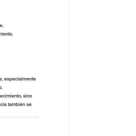
e.
miento.
os, especialmente 
o.
ecimiento, sino 
ncia también se 