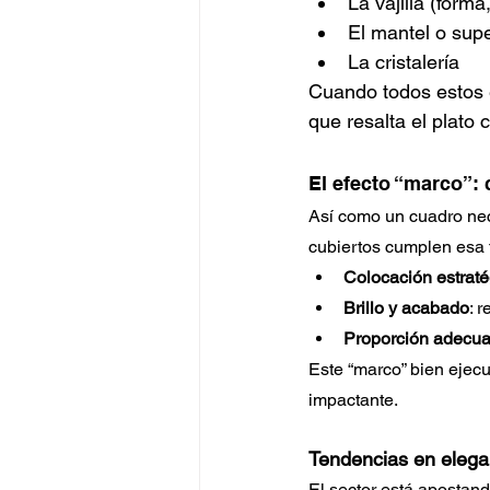
La vajilla (forma,
El mantel o supe
La cristalería
Cuando todos estos e
que resalta el plato 
El efecto “marco”: 
Así como un cuadro nec
cubiertos cumplen esa 
Colocación estraté
Brillo y acabado
: 
Proporción adecu
Este “marco” bien ejecu
impactante.
Tendencias en ele
El sector está apostand