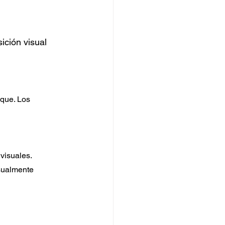
ción visual 
que. Los 
 visuales.
sualmente 